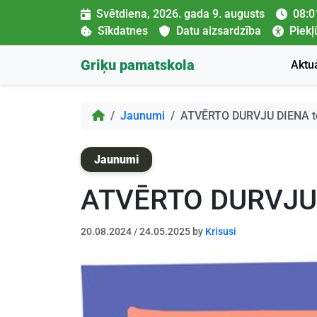
Skip to content
Svētdiena, 2026. gada 9. augusts
08:0
Sīkdatnes
Datu aizsardzība
Piek
Griķu pamatskola
Aktua
Home
Jaunumi
ATVĒRTO DURVJU DIENA to
Jaunumi
ATVĒRTO DURVJU D
20.08.2024
/
24.05.2025
by
Krisusi