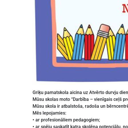
Griķu pamatskola aicina uz Atvērto durvju die
Mūsu skolas moto “Darbība – vienīgais ceļš p
Mūsu skola ir atbalstoša, radoša un bērncentrēt
Mēs lepojamies:
• ar profesionāliem pedagogiem;
• ar spēju saskatīt katra skolēna potenciālu, no