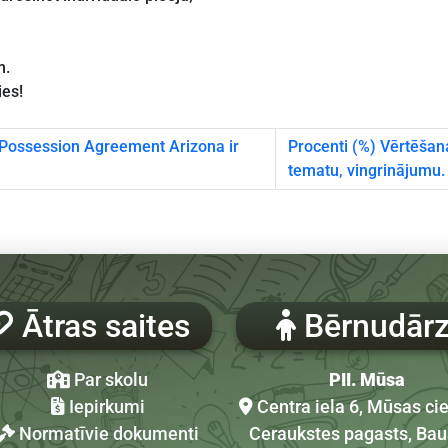
m.
ies!
 Possession Agreement Arizona ir
Procenti (%) Vērtēšan
tematu, vingrinājumu.
Ātras saites
Bērnudārz
Par skolu
PII. Mūsa
Iepirkumi
Centra iela 6, Mūsas ci
Normatīvie dokumenti
Ceraukstes pagasts, Ba