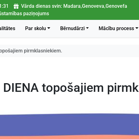
1:32
Vārda dienas svin: Madara,Genoveva,Genovefa
ļūstamības paziņojums
litātes
Par skolu
Bērnudārzi
Mācību process
pošajiem pirmklasniekiem.
IENA topošajiem pirmkl