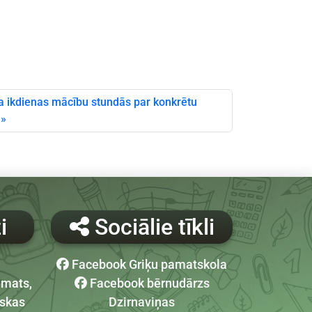
a ikdienas mācību stundās par konkrētu
i
Sociālie tīkli
Facebook Griķu pamatskola
emats,
Facebook bērnudārzs
uskas
Dzirnaviņas