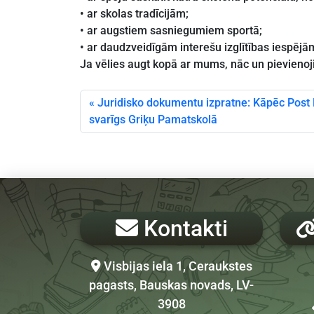
• ar skolas tradīcijām;
• ar augstiem sasniegumiem sportā;
• ar daudzveidīgām interešu izglītības iespējā
Ja vēlies augt kopā ar mums, nāc un pievienoj
Juridisko dokumentu izpratne: Kāpēc Post
svarīgs Griķu Pamatskolā
Kontakti
Visbijas iela 1, Ceraukstes
pagasts, Bauskas novads, LV-
3908