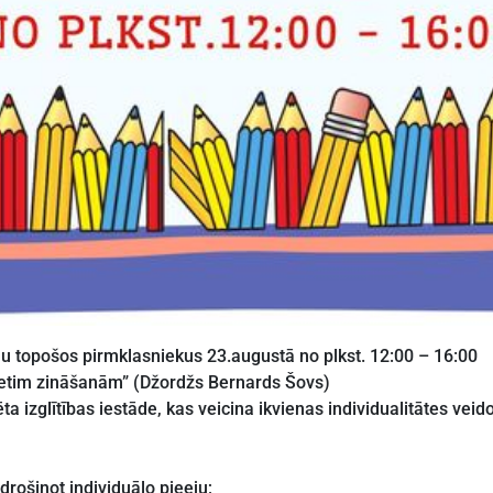
nu topošos pirmklasniekus 23.augustā no plkst. 12:00 – 16:00
retim zināšanām” (Džordžs Bernards Šovs)
a izglītības iestāde, kas veicina ikvienas individualitātes veid
drošinot individuālo pieeju;